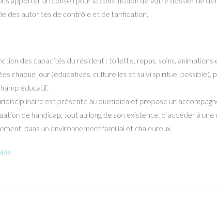
ous apporter un conseil pour la constitution de votre dossier de 
 des autorités de contrôle et de tarification.
ction des capacités du résident : toilette, repas, soins, animations 
es chaque jour (éducatives, culturelles et suivi spirituel possible), 
champ éducatif.
uridisciplinaire est présente au quotidien et propose un accompag
tion de handicap, tout au long de son existence, d’accéder à une qu
ssement, dans un environnement familial et chaleureux.
aine