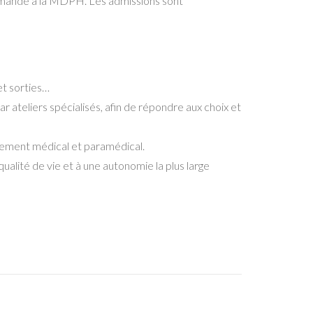
demande à la MDPH. Les admissions sont
et sorties…
par ateliers spécialisés, afin de répondre aux choix et
nement médical et paramédical.
alité de vie et à une autonomie la plus large