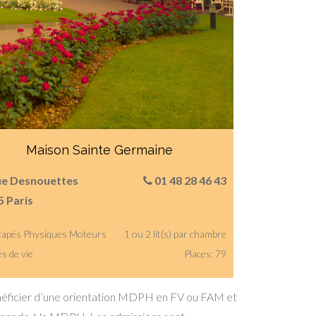
Maison Sainte Germaine
rue Desnouettes
01 48 28 46 43
5 Paris
capés Physiques Moteurs
1 ou 2 lit(s) par chambre
és de vie
Places: 79
 bénéficier d’une orientation MDPH en FV ou FAM et