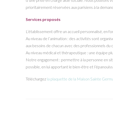
d’une prise en charge aide sociale. Nous pouvons v
prioritairement réservées aux parisiens à la demande
Services proposés
L’établissement offre un accueil personnalisé, en fon
Au niveau de l’animation : des activités sont organisé
aux besoins de chacun avec des professionnels du 
Au niveau médical et thérapeutique : une équipe pl
Notre engagement : permettre à la personne en situa
possible, en lui apportant le bien-être et l’épanoui
Téléchargez
la plaquette de la Maison Sainte Germ